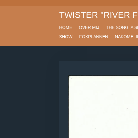
Ga
TWISTER
"RIVER 
direct
naar
de
HOME
OVER MIJ
THE SONG: A S
hoofdinhoud
SHOW
FOKPLANNEN
NAKOMELI