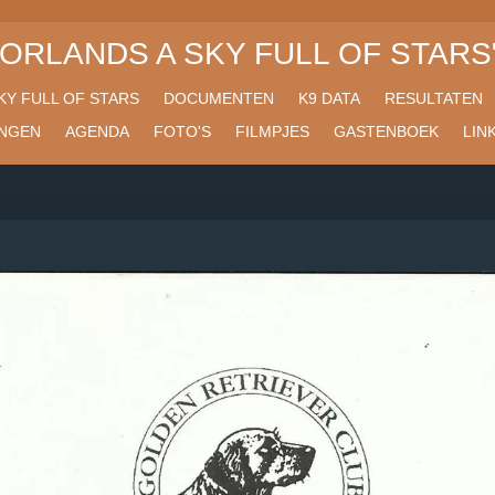
FORLANDS A SKY FULL OF STARS
KY FULL OF STARS
DOCUMENTEN
K9 DATA
RESULTATEN
NGEN
AGENDA
FOTO'S
FILMPJES
GASTENBOEK
LIN