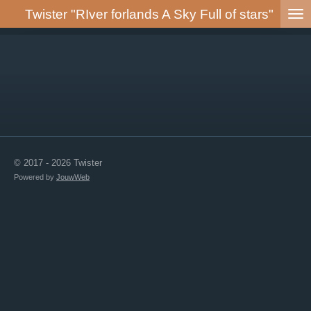
Twister
"RIver forlands A Sky Full of stars"
Ga
direct
naar
de
hoofdinhoud
© 2017 - 2026 Twister
Powered by
JouwWeb