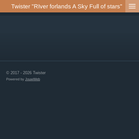
Twister
"RIver forlands A Sky Full of stars"
Ga
direct
naar
de
hoofdinhoud
© 2017 - 2026 Twister
Powered by
JouwWeb